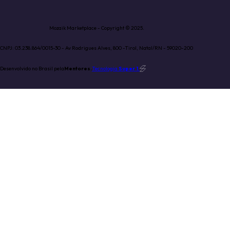
Mozaik Marketplace - Copyright © 2025.
CNPJ: 03.238.864/0015-30 - Av Rodrigues Alves, 800 -Tirol, Natal/RN - 59020-200
Desenvolvido no Brasil pela
Mentores.
Tecnologia
Super 1
.