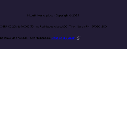
Mozaik Marketplace - Copyright © 2025.
CNPJ: 03.238.864/0015-30 - Av Rodrigues Alves, 800 -Tirol, Natal/RN - 59020-200
Desenvolvido no Brasil pela
Mentores.
Tecnologia
Super 1
.