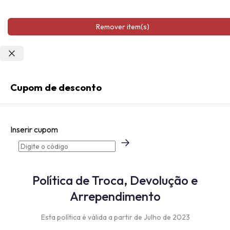
Escolha sua
localização
Remover item(s)
As opções e velocidade de entrega
podem variar de acordo com a região
Cupom de desconto
Não sei meu CEP
Entrar
Criar
Conta
Inserir cupom
Esqueci minha senha
Acessar com senha
temporária
Política de Troca, Devolução e
Arrependimento
Esta política é válida a partir de Julho de 2023