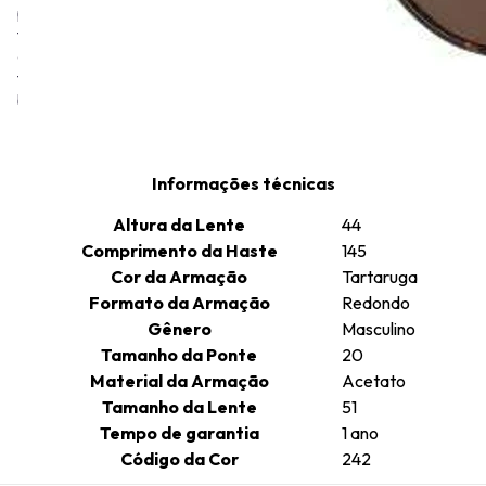
premium feitas com materiais que incorporam a precisão e a
tecnologia de ponta que definem a marca. A mesma dedicação
que garante a superioridade das lentes ZEISS é aplicada à
fabricação das armações, criadas com extremo cuidado e uma
busca incessante pela perfeição.
Informações técnicas
Altura da Lente
44
Comprimento da Haste
145
Cor da Armação
Tartaruga
Formato da Armação
Redondo
Gênero
Masculino
Tamanho da Ponte
20
Material da Armação
Acetato
Tamanho da Lente
51
Tempo de garantia
1 ano
Código da Cor
242