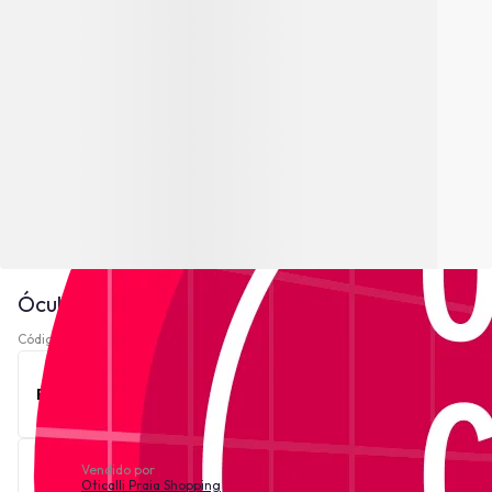
Óculos de Sol Zeiss ZS22702S - Tartaruga
Código 221028-
Ver descrição
Este produto está indisponível no momento.
Vendido por
Oticalli Praia Shopping