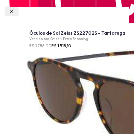
Outras lojas
Óculos de Sol Zeiss ZS22702S - Tartaruga
Vendido por
Oticalli Praia Shopping
R$ 1.786,00
R$ 1.518,10
Provador Virtual
INDISPONÍVEL
Há mais de 175 anos, a ZEISS molda o progresso tecnológico,
revolucionando o mundo da óptica. Essa tradição de excelência
se reflete na ZEISS Eyewear, com armações de qualidade