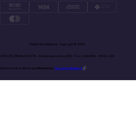
Mozaik Marketplace - Copyright © 2025.
CNPJ: 03.238.864/0015-30 - Av Rodrigues Alves, 800 -Tirol, Natal/RN - 59020-200
Desenvolvido no Brasil pela
Mentores.
Tecnologia
Super 1
.