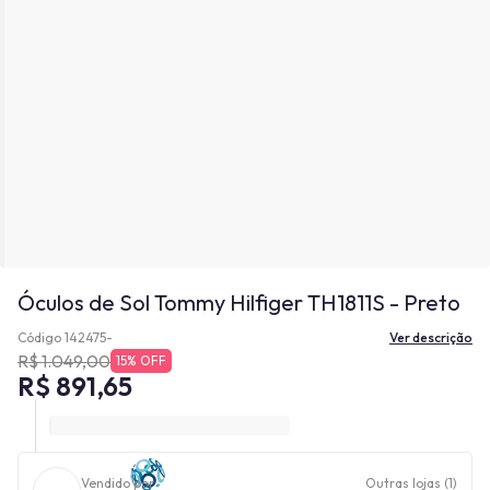
Óculos de Sol Tommy Hilfiger TH1811S - Preto
Código 142475-
Ver descrição
R$ 1.049,00
15% OFF
R$ 891,65
Vendido por
Outras lojas (1)