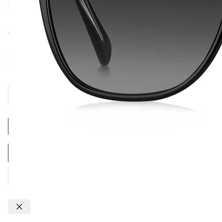
Tamanho
Provador Virtual
Adicionar a sacola
Confirmar