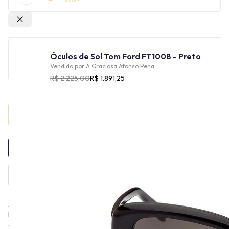
Outras lojas
Óculos de Sol Tom Ford FT1008 - Preto
Vendido por
A Graciosa Afonso Pena
R$ 2.225,00
R$ 1.891,25
Provador Virtual
INDISPONÍVEL
A história da Tom Ford Eyewear está ligada à do estilista Tom
Ford, que lançou a sua marca homónima em 2006. A marca é
conhecida por combinar elegância, sofisticação e extravagância.