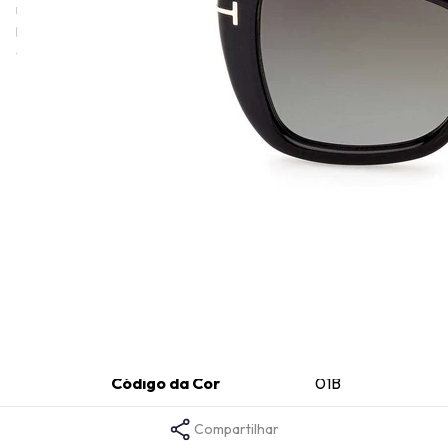
Uma de suas características mais marcantes é a presença da
letra T nas laterais das hastes. Esse detalhe suave já mostra todo
o cuidado que a grife tem com os seus modelos.
Informações técnicas
Altura da Lente
46
Comprimento da Haste
140
Cor da Armação
Preto
Formato da Armação
Borboleta
Gênero
Feminino
Tamanho da Ponte
17
Material da Armação
Injetado
Tamanho da Lente
55
Tempo de garantia
1 ano
Código da Cor
01B
Compartilhar