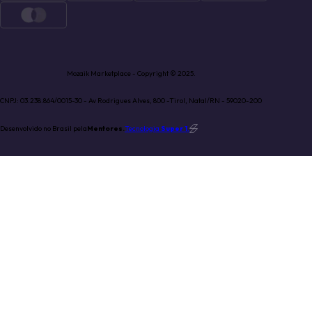
Mozaik Marketplace - Copyright © 2025.
CNPJ: 03.238.864/0015-30 - Av Rodrigues Alves, 800 -Tirol, Natal/RN - 59020-200
Desenvolvido no Brasil pela
Mentores.
Tecnologia
Super 1
.