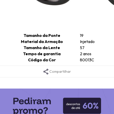
Altura da Lente
55
Comprimento da Haste
135
Cor da Armação
Preto
Formato da Armação
Quadrado
Gênero
Feminino
Tamanho da Ponte
19
Material da Armação
Injetado
Tamanho da Lente
57
Tempo de garantia
2 anos
Código da Cor
80013C
Compartilhar