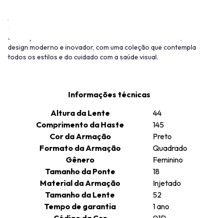
A Skechers foi fundada em 1992, na Califórnia, Estados Unidos. A
empresa começou a investir em botas masculinas de cano longo
e tênis para skatistas. Os óculos Skechers são versáteis, com
design moderno e inovador, com uma coleção que contempla
todos os estilos e do cuidado com a saúde visual.
Informações técnicas
Altura da Lente
44
Comprimento da Haste
145
Cor da Armação
Preto
Formato da Armação
Quadrado
Gênero
Feminino
Tamanho da Ponte
18
Material da Armação
Injetado
Tamanho da Lente
52
Tempo de garantia
1 ano