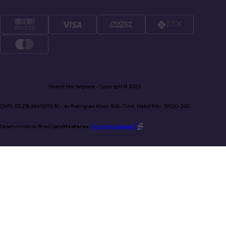
Mozaik Marketplace - Copyright © 2025.
CNPJ: 03.238.864/0015-30 - Av Rodrigues Alves, 800 -Tirol, Natal/RN - 59020-200
Desenvolvido no Brasil pela
Mentores.
Tecnologia
Super 1
.