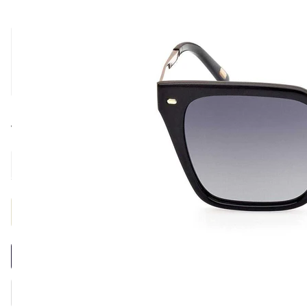
Cor
Tamanho
Provador Virtual
INDISPONÍVEL