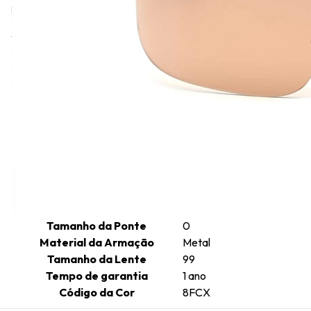
história da marca de moda italiana. A Roberto Cavalli, fundada em
1970, é conhecida pelas suas estampas de animais em couro e
tecidos, alta-costura, prêt-à-porter e acessórios, incluindo
óculos, relógios, sapatos, perfumes e joias. Os óculos de sol e de
grau Roberto Cavalli são conhecidos pela sua estética ousada e
glamourosa, e pela sua ligação ao estilo italiano e ao artesanato.
Informações técnicas
Comprimento da Haste
125
Cor da Armação
Dourado
Formato da Armação
Viseira lente unica
Gênero
Feminino
Tamanho da Ponte
0
Material da Armação
Metal
Tamanho da Lente
99
Tempo de garantia
1 ano
Código da Cor
8FCX