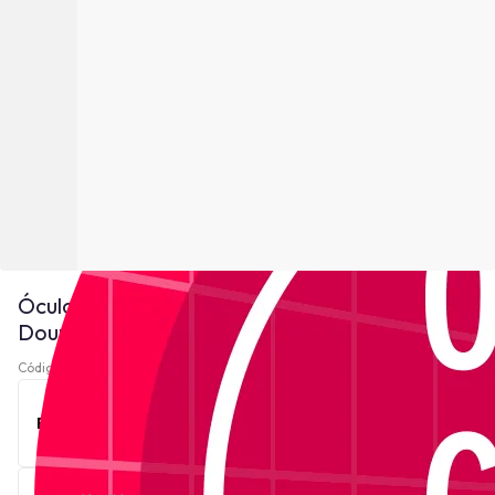
Óculos de Sol Roberto Cavalli SRC012M -
Dourado
Código 221837-
Ver descrição
Este produto está indisponível no momento.