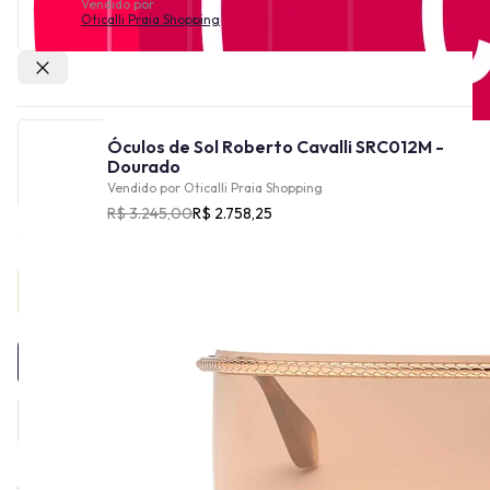
Vendido por
Oticalli Praia Shopping
Outras lojas
Óculos de Sol Roberto Cavalli SRC012M -
Dourado
Vendido por
Oticalli Praia Shopping
R$ 3.245,00
R$ 2.758,25
Provador Virtual
INDISPONÍVEL
A linha de óculos Roberto Cavalli tem uma história rica e ligada à