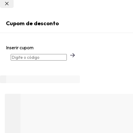
Não sei meu CEP
Entrar
Cupom de desconto
Criar Conta
Inserir cupom
Esqueci minha senha
Acessar com senha temporária