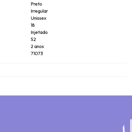
Preto
Irregular
Unissex
18
Injetado
52
2 anos
71073