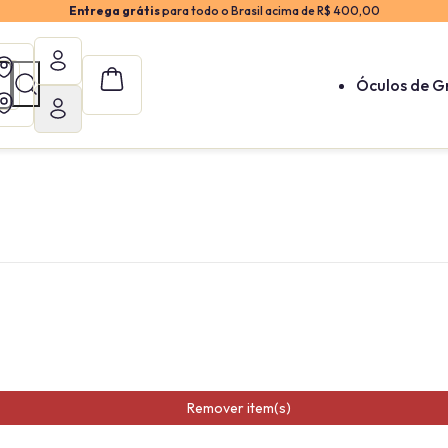
Entrega grátis
para todo o Brasil acima de R$ 400,00
Óculos de G
Remover item(s)