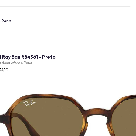
o Pena
Óculos de Sol Ray Ban RB4361 - Preto
aciosa Afonso Pena
34,10
Provador Virtual
INDISPONÍVEL