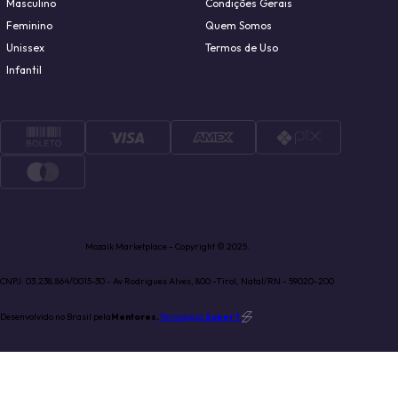
Masculino
Condições Gerais
Feminino
Quem Somos
Unissex
Termos de Uso
Infantil
Mozaik Marketplace - Copyright © 2025.
CNPJ: 03.238.864/0015-30 - Av Rodrigues Alves, 800 -Tirol, Natal/RN - 59020-200
Desenvolvido no Brasil pela
Mentores.
Tecnologia
Super 1
.