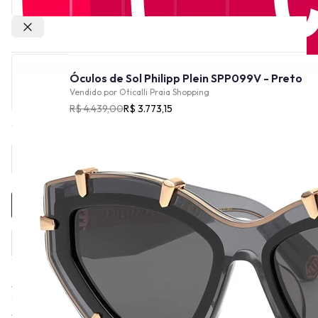
Outras lojas
Óculos de Sol Philipp Plein SPP099V - Preto
Vendido por
Oticalli Praia Shopping
R$ 4.439,00
R$ 3.773,15
Provador Virtual
INDISPONÍVEL
A linha de eyewear da Philipp Plein é conhecida por seu estilo
audacioso e luxuoso, refletindo a marca principal da Philipp Plein.
As coleções de óculos de sol e óculos graduados possuem design