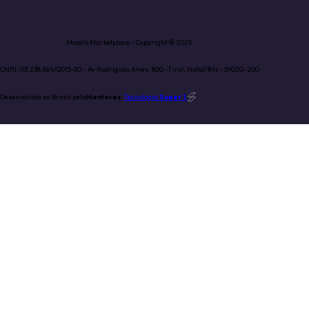
Mozaik Marketplace - Copyright © 2025.
CNPJ: 03.238.864/0015-30 - Av Rodrigues Alves, 800 -Tirol, Natal/RN - 59020-200
Desenvolvido no Brasil pela
Mentores.
Tecnologia
Super 1
.