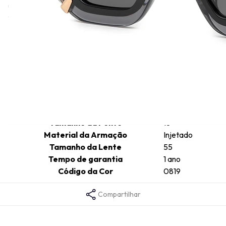
único, que incorpora elementos característicos da Philipp Plein,
como caveiras, cristais e tachas.
Informações técnicas
Comprimento da Haste
140
Cor da Armação
Preto
Formato da Armação
Irregular
Gênero
Feminino
Tamanho da Ponte
18
Material da Armação
Injetado
Tamanho da Lente
55
Tempo de garantia
1 ano
Código da Cor
0819
Compartilhar