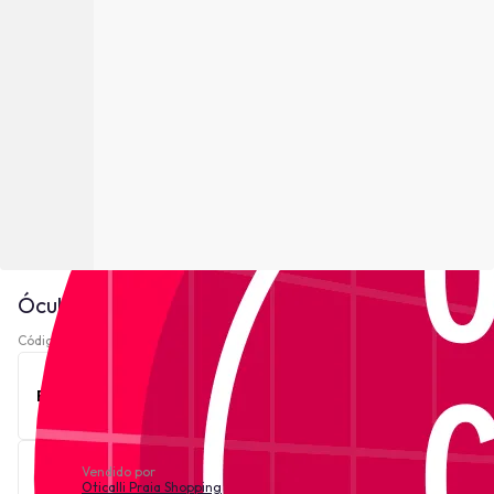
Óculos de Sol Philipp Plein SPP099V - Preto
Código 220347-
Ver descrição
Este produto está indisponível no momento.
Vendido por
Oticalli Praia Shopping