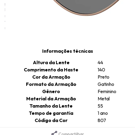
provocativa na moda, desafiando as convenções tradicionais. A
linha de óculos Moschino, assim como as roupas e acessórios da
marca, também incorpora este estilo irreverente e humorado,
frequentemente com detalhes como o famoso urso Ted da
marca.
Informações técnicas
Altura da Lente
44
Comprimento da Haste
140
Cor da Armação
Preto
Formato da Armação
Gatinho
Gênero
Feminino
Material da Armação
Metal
Tamanho da Lente
55
Tempo de garantia
1 ano
Código da Cor
807
Compartilhar