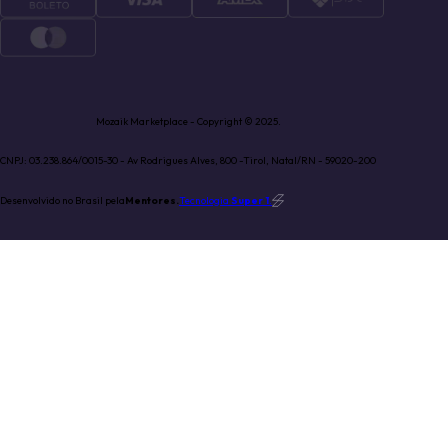
Mozaik Marketplace - Copyright © 2025.
CNPJ: 03.238.864/0015-30 - Av Rodrigues Alves, 800 -Tirol, Natal/RN - 59020-200
Desenvolvido no Brasil pela
Mentores.
Tecnologia
Super 1
.