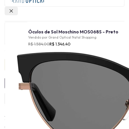
Outras lojas
Óculos de Sol Moschino MOS068S - Preto
Vendido por
Grand Optical Natal Shopping
R$ 1.584,00
R$ 1.346,40
Provador Virtual
INDISPONÍVEL
A Moschino, conhecida pela sua linha de óculos, foi fundada em
1983 por Franco Moschino, um estilista italiano. A marca
rapidamente se destacou pela sua abordagem irreverente e