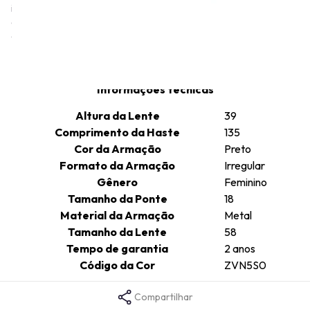
inspirados pela visão de Miuccia. O DNA da marca surge graças à
experimentação e ao aprimoramento de soluções criativas
originais.
Informações técnicas
Altura da Lente
39
Comprimento da Haste
135
Cor da Armação
Preto
Formato da Armação
Irregular
Gênero
Feminino
Tamanho da Ponte
18
Material da Armação
Metal
Tamanho da Lente
58
Tempo de garantia
2 anos
Código da Cor
ZVN5S0
Compartilhar