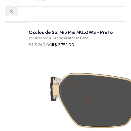
Outras lojas
Óculos de Sol Miu Miu MU53WS - Preto
Vendido por
A Graciosa Afonso Pena
R$ 3.240,00
R$ 2.754,00
Provador Virtual
INDISPONÍVEL
Fundada por Miuccia Prada em 1993, a Miu Miu pertence ao grupo
Prada. Com uma essência divertida e refinada, a estética onírica
da Miu Miu segue a exploração de materiais e detalhes incomuns