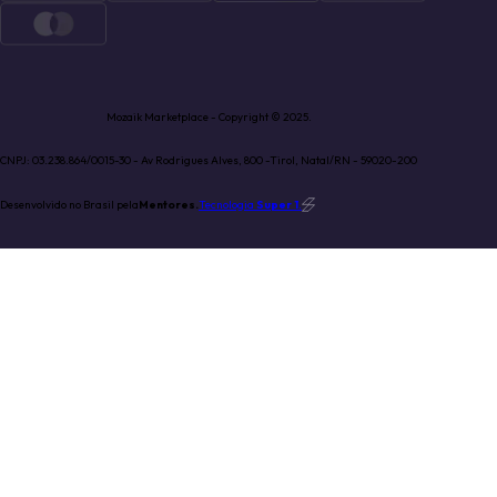
Mozaik Marketplace - Copyright © 2025.
CNPJ: 03.238.864/0015-30 - Av Rodrigues Alves, 800 -Tirol, Natal/RN - 59020-200
Desenvolvido no Brasil pela
Mentores.
Tecnologia
Super 1
.