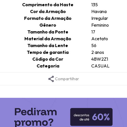
Comprimento da Haste
135
Cor da Armação
Havana
Formato da Armação
Irregular
Gênero
Feminino
Tamanho da Ponte
17
Material da Armação
Acetato
Tamanho da Lente
56
Tempo de garantia
2 anos
Código da Cor
4BW2Z1
Categoria
CASUAL
Compartilhar