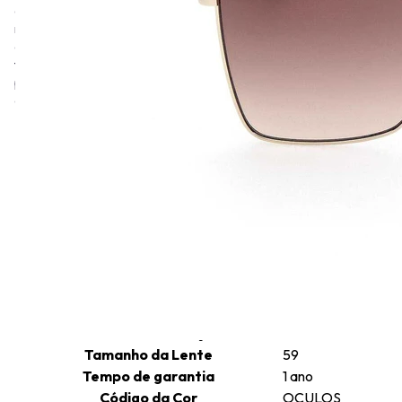
e as tendências da moda, com uma identidade mais jovem e
moderna. Max&Co é destinada a mulheres com um estilo mais
descontraído. O objetivo da linha é se aproximar da moda
transversal, entender a realidade e o cotidiano das pessoas e
produzir itens mais práticos, fáceis de usar e de combinar com
outras peças do dia a dia.
Informações técnicas
Altura da Lente
51
Comprimento da Haste
140
Cor da Armação
Bege
Formato da Armação
Borboleta
Gênero
Feminino
Tamanho da Ponte
16
Material da Armação
Metal
Tamanho da Lente
59
Tempo de garantia
1 ano
Código da Cor
OCULOS