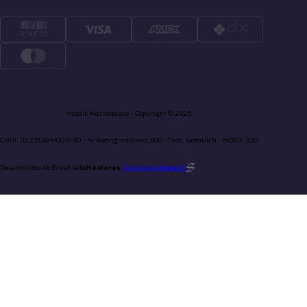
Mozaik Marketplace - Copyright © 2025.
CNPJ: 03.238.864/0015-30 - Av Rodrigues Alves, 800 -Tirol, Natal/RN - 59020-200
Desenvolvido no Brasil pela
Mentores.
Tecnologia
Super 1
.