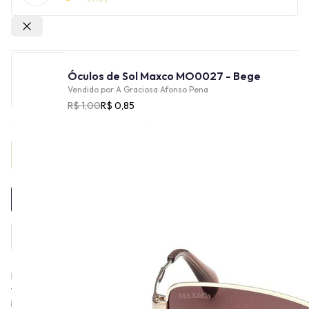
Outras lojas
Óculos de Sol Maxco MO0027 - Bege
Vendido por
A Graciosa Afonso Pena
R$ 1,00
R$ 0,85
Provador Virtual
INDISPONÍVEL
De origem italiana, a Max&Co foi fundada em 1986 como uma
vertente mais contemporânea da Max Mara. Sua criação foi
baseada no conceito de acompanhar as mudanças da sociedade