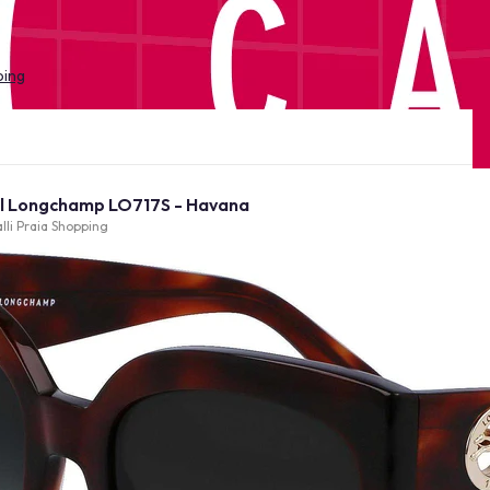
ping
Óculos de Sol Longchamp LO717S - Havana
lli Praia Shopping