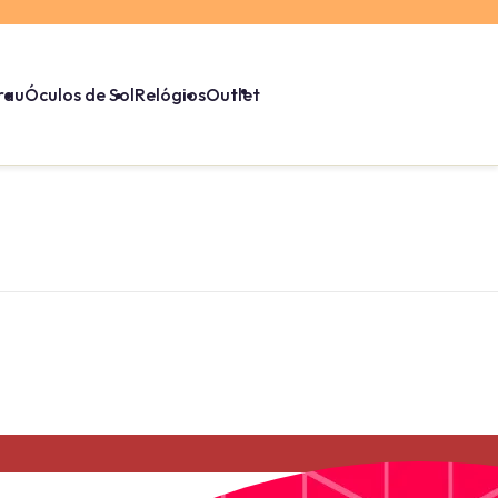
rau
Óculos de Sol
Relógios
Outlet