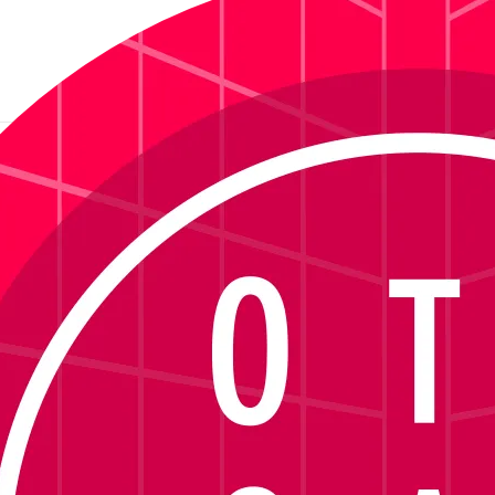
gchamp LO717S - Havana
Ver descrição
sponível no momento.