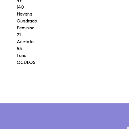
140
Havana
Quadrado
Feminino
21
Acetato
55
1 ano
OCULOS