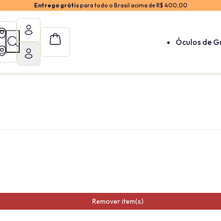
Entrega grátis
para todo o Brasil acima de R$ 400,00
Óculos de G
Remover item(s)