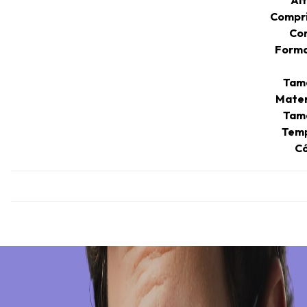
Compr
Co
Forma
Tam
Mater
Tam
Temp
Có