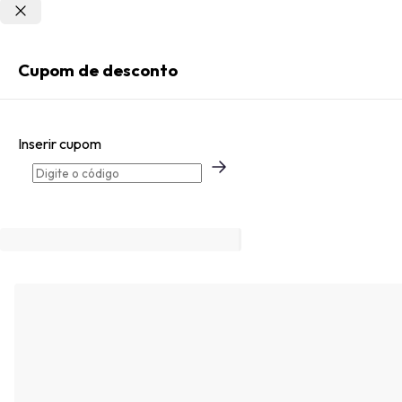
Não sei meu CEP
Entrar
Cupom de desconto
Criar Conta
Inserir cupom
Esqueci minha senha
Acessar com senha temporária