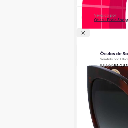
Vendido por
Oticalli Praia Shop
Outras lojas
Vendido por
Otica
R$ 1,00
R$ 0,85
Cor