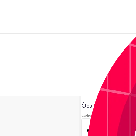
Óculos de Sol Lon
Código 220389-
Este produto está indi