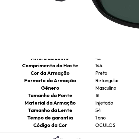
símbolo que atravessou gerações, vai muito além da moda. A
coleção Lacoste Eyewear captura a essência da marca,
incorporando detalhes icônicos como o petit piqué, listras e o
padrão monograma.
Informações técnicas
Altura da Lente
42
Comprimento da Haste
144
Cor da Armação
Preto
Formato da Armação
Retangular
Gênero
Masculino
Tamanho da Ponte
18
Material da Armação
Injetado
Tamanho da Lente
54
Tempo de garantia
1 ano
Código da Cor
OCULOS