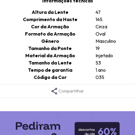
Informações técnicas
Altura da Lente
47
Comprimento da Haste
145
Cor da Armação
Cinza
Formato da Armação
Oval
Gênero
Masculino
Tamanho da Ponte
19
Material da Armação
Injetado
Tamanho da Lente
53
Tempo de garantia
1 ano
Código da Cor
035
Compartilhar