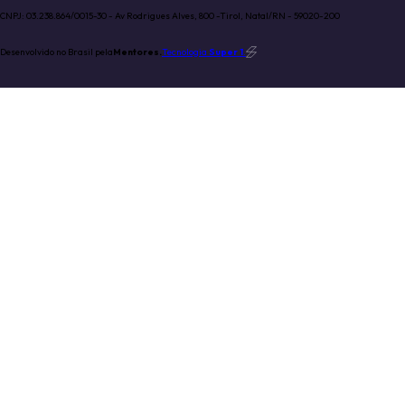
CNPJ: 03.238.864/0015-30 - Av Rodrigues Alves, 800 -Tirol, Natal/RN - 59020-200
Desenvolvido no Brasil pela
Mentores.
Tecnologia
Super 1
.