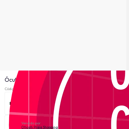
Óculos de Sol Lacoste L6008S - Cinza
Código 220941-
Ver descrição
Este produto está indisponível no momento.
Vendido por
Oticalli Praia Shopping