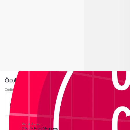
Óculos de Sol Just Cavalli SJC024V - Rosa
Código 220997-
Ver descrição
Este produto está indisponível no momento.
Vendido por
Oticalli Praia Shopping