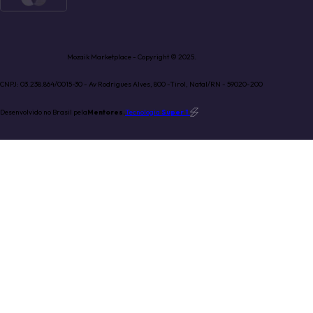
Mozaik Marketplace - Copyright © 2025.
CNPJ: 03.238.864/0015-30 - Av Rodrigues Alves, 800 -Tirol, Natal/RN - 59020-200
Desenvolvido no Brasil pela
Mentores.
Tecnologia
Super 1
.