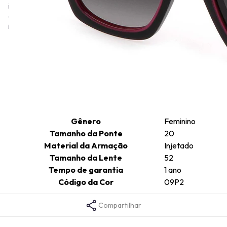
irreverente. A linha Just Cavalli é conhecida por seu estilo rock,
cool de rua e urbano, com destaque para o uso de materiais
inovadores e gráficos experimentais.
Informações técnicas
Comprimento da Haste
140
Cor da Armação
Rosa
Formato da Armação
Gatinho
Gênero
Feminino
Tamanho da Ponte
20
Material da Armação
Injetado
Tamanho da Lente
52
Tempo de garantia
1 ano
Código da Cor
09P2
Compartilhar