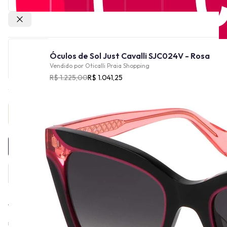
Outras lojas
Óculos de Sol Just Cavalli SJC024V - Rosa
Vendido por
Oticalli Praia Shopping
R$ 1.225,00
R$ 1.041,25
Provador Virtual
INDISPONÍVEL
A linha Just Cavalli, incluindo Just Cavalli Eyewear, foi criada em
2000 pelo estilista Roberto Cavalli como uma extensão da sua
marca, direcionada a um público mais jovem e com um estilo