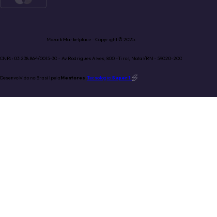
Mozaik Marketplace - Copyright © 2025.
CNPJ: 03.238.864/0015-30 - Av Rodrigues Alves, 800 -Tirol, Natal/RN - 59020-200
Desenvolvido no Brasil pela
Mentores.
Tecnologia
Super 1
.