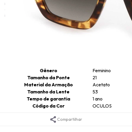
irreverente. A linha Just Cavalli é conhecida por seu estilo rock,
cool de rua e urbano, com destaque para o uso de materiais
inovadores e gráficos experimentais.
Informações técnicas
Comprimento da Haste
140
Cor da Armação
Havana
Formato da Armação
Quadrado
Gênero
Feminino
Tamanho da Ponte
21
Material da Armação
Acetato
Tamanho da Lente
53
Tempo de garantia
1 ano
Código da Cor
OCULOS
Compartilhar