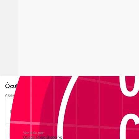
Óculos de Sol Just Cavalli SJC021 - Havana
Código 221620-
Ver descrição
Este produto está indisponível no momento.
Vendido por
Oticalli Praia Shopping