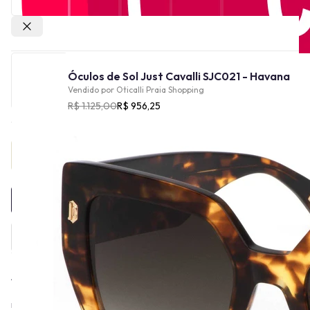
Outras lojas
Óculos de Sol Just Cavalli SJC021 - Havana
Vendido por
Oticalli Praia Shopping
R$ 1.125,00
R$ 956,25
Provador Virtual
INDISPONÍVEL
A linha Just Cavalli, incluindo Just Cavalli Eyewear, foi criada em
2000 pelo estilista Roberto Cavalli como uma extensão da sua
marca, direcionada a um público mais jovem e com um estilo