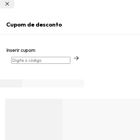
Não sei meu CEP
Entrar
Cupom de desconto
Criar Conta
Inserir cupom
Esqueci minha senha
Acessar com senha temporária