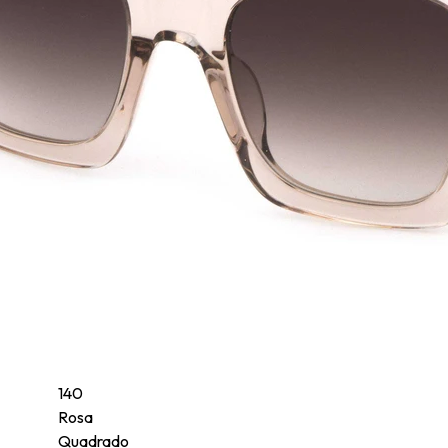
cionada a um público mais jovem e com um estilo irreverente. A linha
is.
140
Rosa
Quadrado