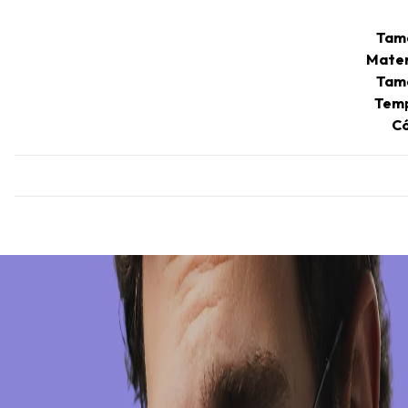
Tam
Mater
Tam
Temp
Có