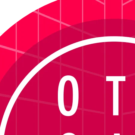
Cavalli SJC019V - Rosa
Ver descrição
sponível no momento.