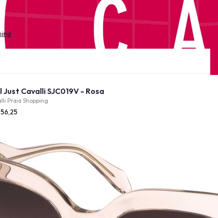
ping
Óculos de Sol Just Cavalli SJC019V - Rosa
lli Praia Shopping
956,25
Provador Virtual
INDISPONÍVEL