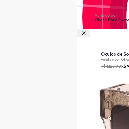
Vendido por
Oticalli Praia Shop
Outras lojas
Vendido por
Otica
R$ 1.125,00
R$ 