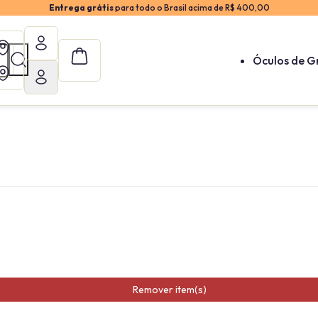
Entrega grátis
para todo o Brasil acima de R$ 400,00
Óculos de G
Remover item(s)