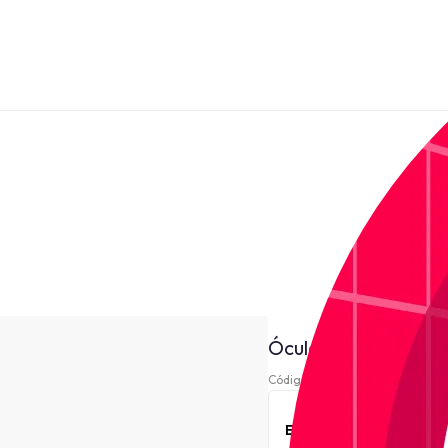
Óculos de Sol Just 
Código 220968-
Este produto está indi