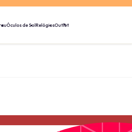
rau
Óculos de Sol
Relógios
Outlet