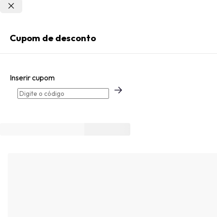
Não sei meu CEP
Entrar
Cupom de desconto
Criar Conta
Inserir cupom
Esqueci minha senha
Acessar com senha temporária