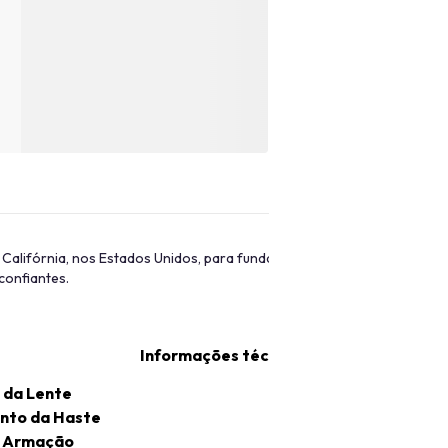
a Califórnia, nos Estados Unidos, para fundar a Guess, sua marca de v
confiantes.
Informações técnicas
 da Lente
nto da Haste
a Armação