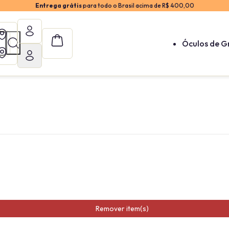
Entrega grátis
para todo o Brasil acima de R$ 400,00
Óculos de G
Remover item(s)