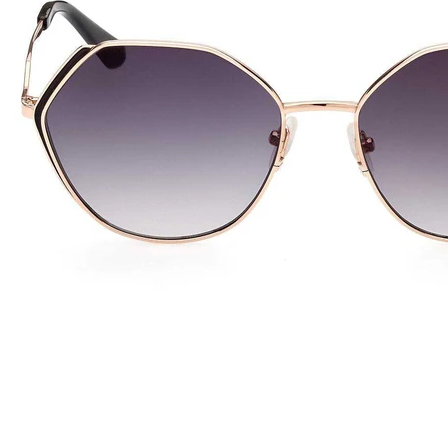
estuário. Assim como as roupas, os óculos Guess podem ser usados
51
140
Ouro rosado