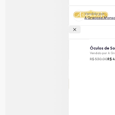
Vendido por
A Graciosa Afons
Outras lojas
Vendido por
A Gr
R$ 530,00
R$ 