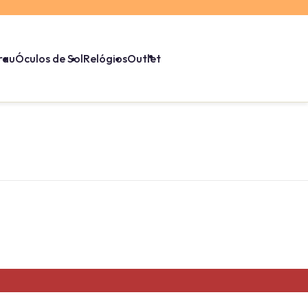
rau
Óculos de Sol
Relógios
Outlet