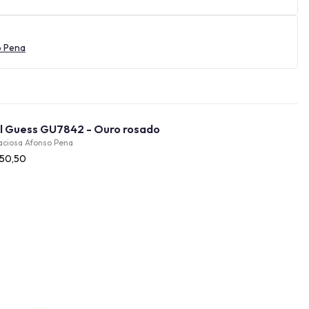
o Pena
Óculos de Sol Guess GU7842 - Ouro rosado
aciosa Afonso Pena
450,50
Provador Virtual
INDISPONÍVEL