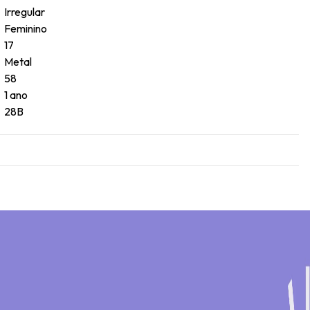
Irregular
Feminino
17
Metal
58
1 ano
28B