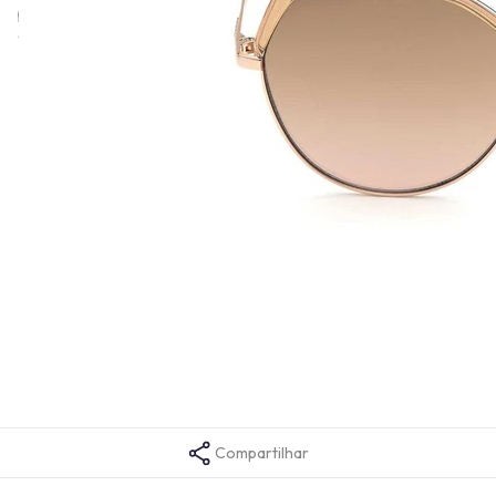
podem ser usados por homens, mulheres e adolescentes
aventureiros, ousados ​​e autoconfiantes.
Informações técnicas
Altura da Lente
51
Comprimento da Haste
140
Cor da Armação
Bege
Formato da Armação
Irregular
Gênero
Feminino
Tamanho da Ponte
16
Material da Armação
Metal
Tamanho da Lente
58
Tempo de garantia
1 ano
Código da Cor
57G
Compartilhar