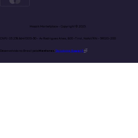
Mozaik Marketplace - Copyright © 2025.
CNPJ: 03.238.864/0015-30 - Av Rodrigues Alves, 800 -Tirol, Natal/RN - 59020-200
Desenvolvido no Brasil pela
Mentores.
Tecnologia
Super 1
.