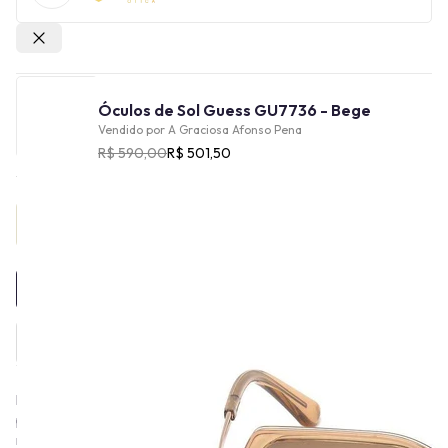
Outras lojas
Óculos de Sol Guess GU7736 - Bege
Vendido por
A Graciosa Afonso Pena
R$ 590,00
R$ 501,50
Provador Virtual
INDISPONÍVEL
Em 1981, os irmãos Marciano saíram do sul da França e foram
para a Califórnia, nos Estados Unidos, para fundar a Guess, sua
marca de vestuário. Assim como as roupas, os óculos Guess