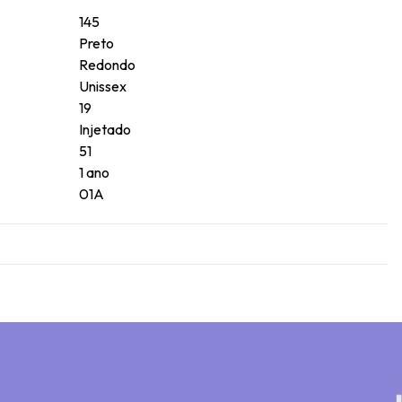
145
Preto
Redondo
Unissex
19
Injetado
51
1 ano
01A