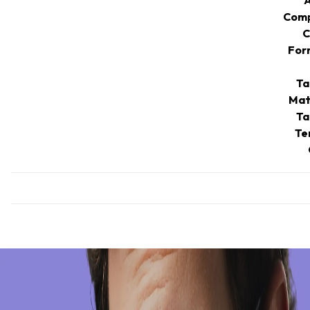
Comp
C
For
Ta
Mat
Ta
Te