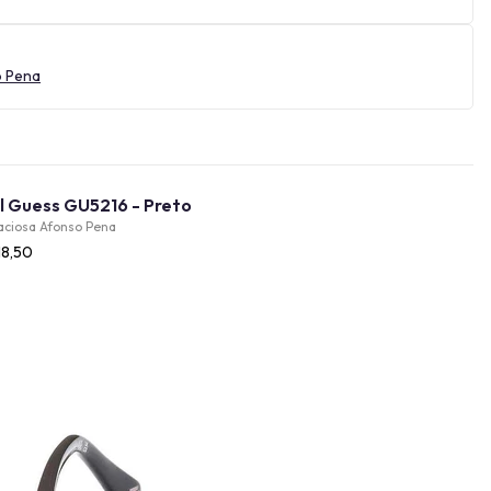
o Pena
Óculos de Sol Guess GU5216 - Preto
aciosa Afonso Pena
18,50