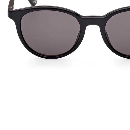
Provador Virtual
INDISPONÍVEL
estuário. Assim como as roupas, os óculos Guess podem ser usados
45