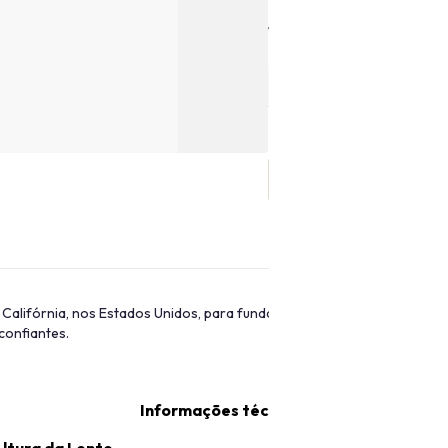
Tamanho
a Califórnia, nos Estados Unidos, para fundar a Guess, sua marca de v
confiantes.
Informações técnicas
ltura da Lente