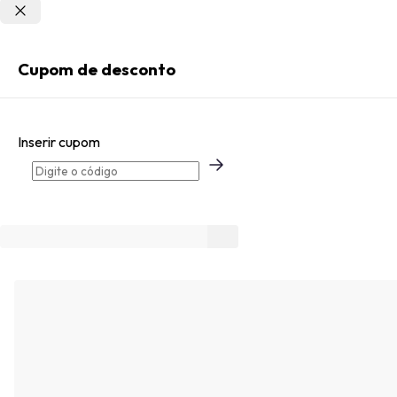
Não sei meu CEP
Entrar
Cupom de desconto
Criar Conta
Inserir cupom
Esqueci minha senha
Acessar com senha temporária