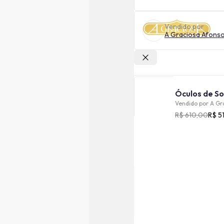
Vendido por
A Graciosa Afons
Outras lojas
Vendido por
A Gr
R$ 610,00
R$ 5
Cor