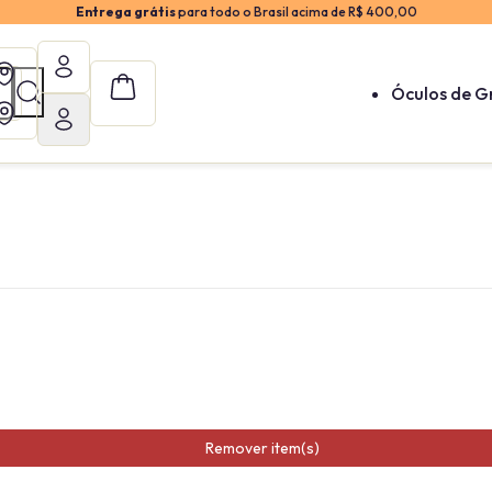
Entrega grátis
para todo o Brasil acima de R$ 400,00
Óculos de G
Remover item(s)