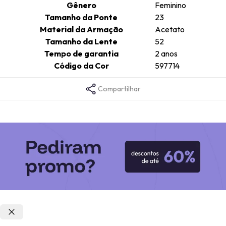
Gênero
Feminino
Tamanho da Ponte
23
Material da Armação
Acetato
Tamanho da Lente
52
Tempo de garantia
2 anos
Código da Cor
597714
Compartilhar
Opções de parcelamento