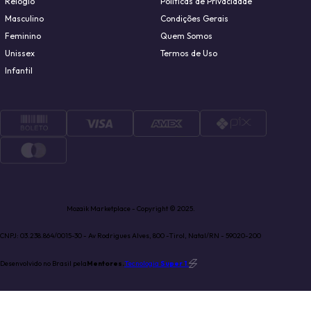
Relógio
Políticas de Privacidade
Masculino
Condições Gerais
Feminino
Quem Somos
Unissex
Termos de Uso
Infantil
Mozaik Marketplace - Copyright © 2025.
CNPJ: 03.238.864/0015-30 - Av Rodrigues Alves, 800 -Tirol, Natal/RN - 59020-200
Desenvolvido no Brasil pela
Mentores.
Tecnologia
Super 1
.