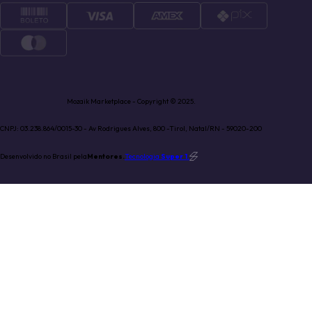
Mozaik Marketplace - Copyright © 2025.
CNPJ: 03.238.864/0015-30 - Av Rodrigues Alves, 800 -Tirol, Natal/RN - 59020-200
Desenvolvido no Brasil pela
Mentores.
Tecnologia
Super 1
.