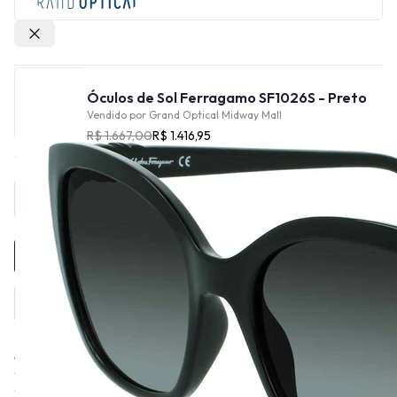
Outras lojas
Óculos de Sol Ferragamo SF1026S - Preto
Vendido por
Grand Optical Midway Mall
R$ 1.667,00
R$ 1.416,95
Provador Virtual
INDISPONÍVEL
A Ferragamo é uma marca de luxo italiana renomada por sua
elegância atemporal e inovação. Fundada em 1927, a Ferragamo
é especializada em sapatos, acessórios e coleções de prêt-à-