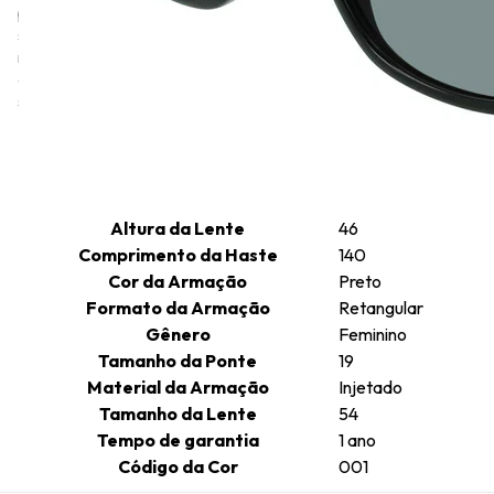
porter. Em 2022, a marca passou por uma reformulação dinâmica
sob o novo Diretor Criativo Maximilian Davis, infundindo uma
nova visão em seu renomado trabalho artesanal. Conhecida por
combinar tradição com modernidade, ela continua sendo um
símbolo de luxo redefinido.
Informações técnicas
Altura da Lente
46
Comprimento da Haste
140
Cor da Armação
Preto
Formato da Armação
Retangular
Gênero
Feminino
Tamanho da Ponte
19
Material da Armação
Injetado
Tamanho da Lente
54
Tempo de garantia
1 ano
Código da Cor
001