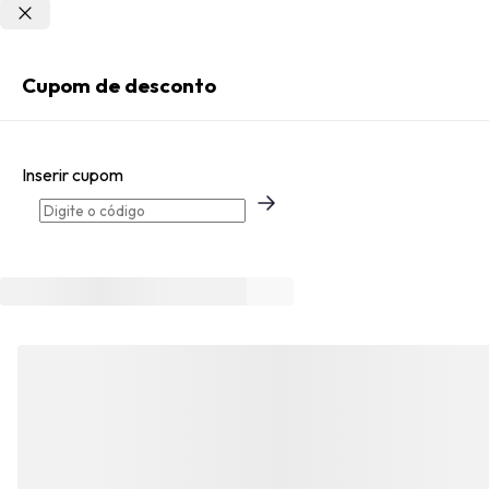
Não sei meu CEP
Entrar
Cupom de desconto
Criar Conta
Inserir cupom
Esqueci minha senha
Acessar com senha temporária