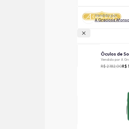
Vendido por
A Graciosa Afons
Outras lojas
Vendido por
A Gr
R$ 2.182,00
R$ 
Cor