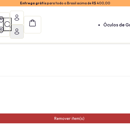
Entrega grátis
para todo o Brasil acima de R$ 400,00
Óculos de G
Remover item(s)