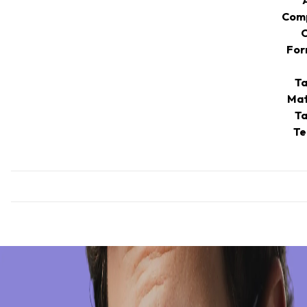
Comp
C
For
Ta
Mat
Ta
Te