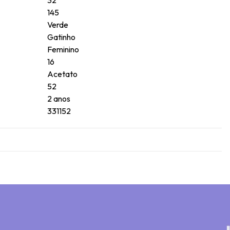
145
Verde
Gatinho
Feminino
16
Acetato
52
2 anos
331152