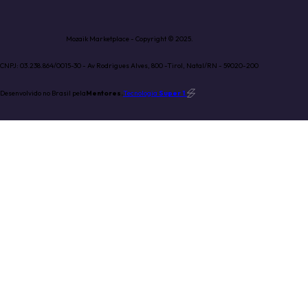
Mozaik Marketplace - Copyright © 2025.
CNPJ: 03.238.864/0015-30 - Av Rodrigues Alves, 800 -Tirol, Natal/RN - 59020-200
Desenvolvido no Brasil pela
Mentores.
Tecnologia
Super 1
.