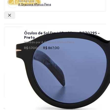
Vendido por
A Graciosa Afonso Pena
Outras lojas
Óculos de Sol David Beckham DB7029S -
Preto
Vendido por
A Graciosa Afonso Pena
R$ 1.700,00
R$ 867,00
Cor
Tamanho