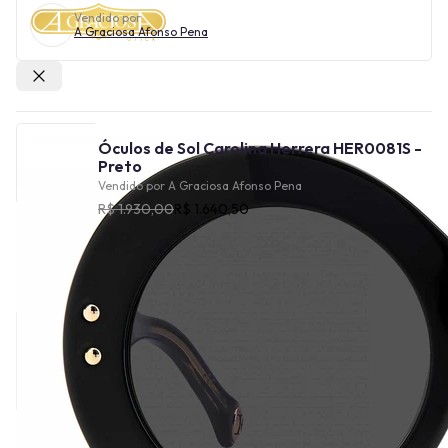
Vendido por
A Graciosa Afonso Pena
Outras lojas
Óculos de Sol Carolina Herrera HER0081S -
Preto
Vendido por
A Graciosa Afonso Pena
R$ 1.930,00
R$ 1.640,50
Cor