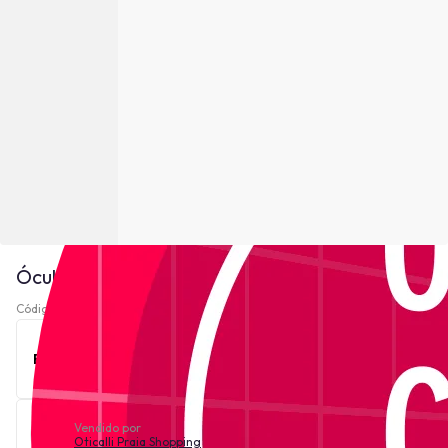
Óculos de Grau Zeiss ZS22524 - Havana
Código 220920-
Ver descrição
Este produto está indisponível no momento.
Vendido por
Oticalli Praia Shopping