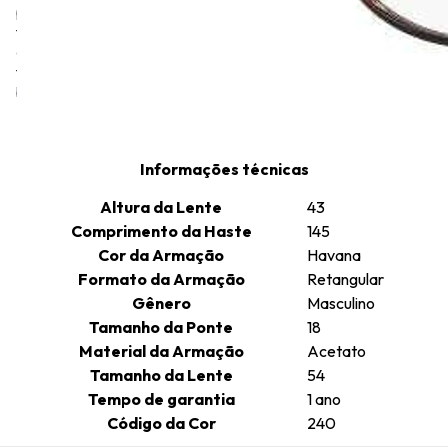
premium feitas com materiais que incorporam a precisão e a
tecnologia de ponta que definem a marca. A mesma dedicação
que garante a superioridade das lentes ZEISS é aplicada à
fabricação das armações, criadas com extremo cuidado e uma
busca incessante pela perfeição.
Informações técnicas
Altura da Lente
43
Comprimento da Haste
145
Cor da Armação
Havana
Formato da Armação
Retangular
Gênero
Masculino
Tamanho da Ponte
18
Material da Armação
Acetato
Tamanho da Lente
54
Tempo de garantia
1 ano
Código da Cor
240