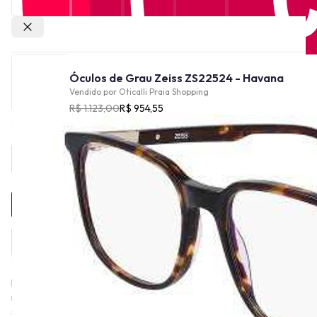
Outras lojas
Óculos de Grau Zeiss ZS22524 - Havana
Vendido por
Oticalli Praia Shopping
R$ 1.123,00
R$ 954,55
Provador Virtual
INDISPONÍVEL
Há mais de 175 anos, a ZEISS molda o progresso tecnológico,
revolucionando o mundo da óptica. Essa tradição de excelência
se reflete na ZEISS Eyewear, com armações de qualidade