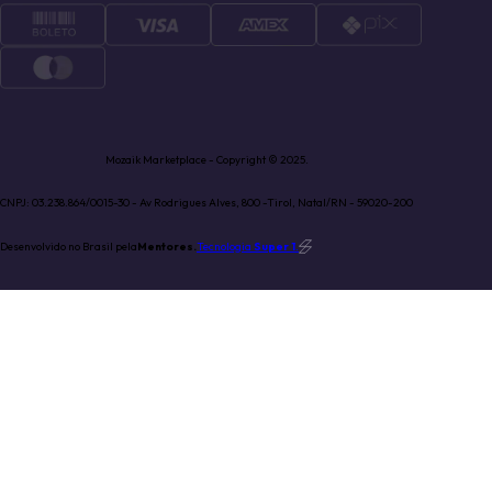
Mozaik Marketplace - Copyright © 2025.
CNPJ: 03.238.864/0015-30 - Av Rodrigues Alves, 800 -Tirol, Natal/RN - 59020-200
Desenvolvido no Brasil pela
Mentores.
Tecnologia
Super 1
.