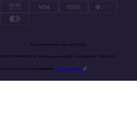
Mozaik Marketplace - Copyright © 2025.
CNPJ: 03.238.864/0015-30 - Av Rodrigues Alves, 800 -Tirol, Natal/RN - 59020-200
Desenvolvido no Brasil pela
Mentores.
Tecnologia
Super 1
.