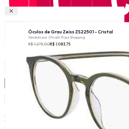
Outras lojas
Óculos de Grau Zeiss ZS22501 - Cristal
Vendido por
Oticalli Praia Shopping
R$ 1.275,00
R$ 1.083,75
Provador Virtual
INDISPONÍVEL
Há mais de 175 anos, a ZEISS molda o progresso tecnológico,
revolucionando o mundo da óptica. Essa tradição de excelência
se reflete na ZEISS Eyewear, com armações de qualidade