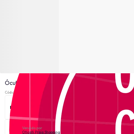
Óculos de Grau Zeiss ZS22501 - Cristal
Código 221860-
Ver descrição
Este produto está indisponível no momento.
Vendido por
Oticalli Praia Shopping