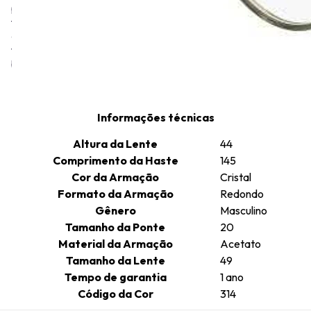
premium feitas com materiais que incorporam a precisão e a
tecnologia de ponta que definem a marca. A mesma dedicação
que garante a superioridade das lentes ZEISS é aplicada à
fabricação das armações, criadas com extremo cuidado e uma
busca incessante pela perfeição.
Informações técnicas
Altura da Lente
44
Comprimento da Haste
145
Cor da Armação
Cristal
Formato da Armação
Redondo
Gênero
Masculino
Tamanho da Ponte
20
Material da Armação
Acetato
Tamanho da Lente
49
Tempo de garantia
1 ano
Código da Cor
314