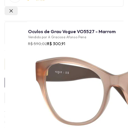
Outras lojas
Oculos de Grau Vogue VO5527 - Marrom
Vendido por
A Graciosa Afonso Pena
R$ 590,02
R$ 300,91
Provador Virtual
INDISPONÍVEL
A Vogue Eyewear é uma marca italiana fundada por Paolo
Seminara em Florença em 1973. A Vogue Eyewear nasceu para
inspirar as pessoas a experimentar e explorar em sua jornada
diária de autoconhecimento, sempre se expressando com