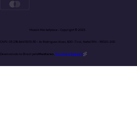
Mozaik Marketplace - Copyright © 2025.
CNPJ: 03.238.864/0015-30 - Av Rodrigues Alves, 800 -Tirol, Natal/RN - 59020-200
Desenvolvido no Brasil pela
Mentores.
Tecnologia
Super 1
.