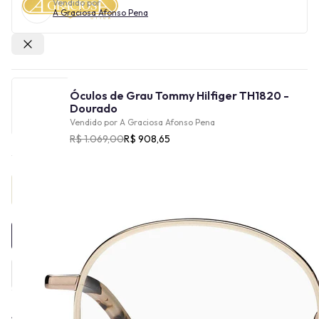
Vendido por
A Graciosa Afonso Pena
Outras lojas
Óculos de Grau Tommy Hilfiger TH1820 -
Dourado
Vendido por
A Graciosa Afonso Pena
R$ 1.069,00
R$ 908,65
Provador Virtual
INDISPONÍVEL
A Tommy Hilfiger, além de roupas, também possui uma linha de