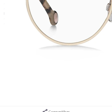
óculos de sol e de grau que refletem o estilo icônico da marca,
combinando elegância clássica com toques contemporâneos. A
história da marca, fundidada em 1985, destaca-se pela fusão da
cultura pop americana com um espírito global, tornando-se uma
das marcas de estilo de vida mais reconhecidas do mundo.
Informações técnicas
Altura da Lente
46
Comprimento da Haste
140
Cor da Armação
Dourado
Formato da Armação
Phantos
Gênero
Feminino
Material da Armação
Metal
Tamanho da Lente
50
Tempo de garantia
1 ano
Código da Cor
DDB
Compartilhar