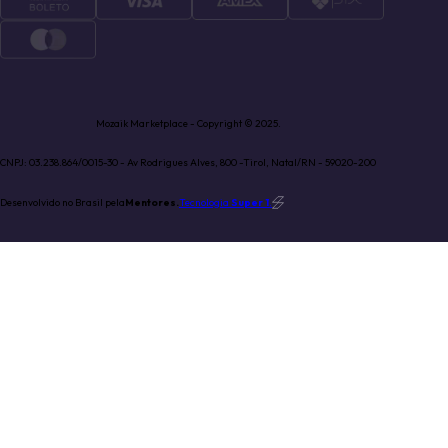
Mozaik Marketplace - Copyright © 2025.
CNPJ: 03.238.864/0015-30 - Av Rodrigues Alves, 800 -Tirol, Natal/RN - 59020-200
Desenvolvido no Brasil pela
Mentores.
Tecnologia
Super 1
.