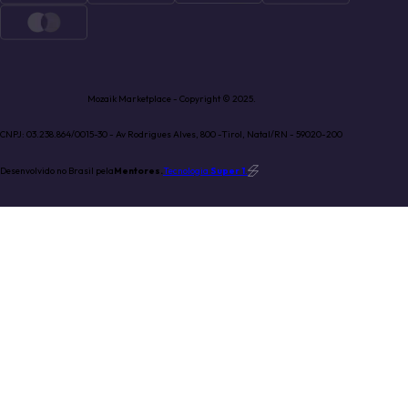
Mozaik Marketplace - Copyright © 2025.
CNPJ: 03.238.864/0015-30 - Av Rodrigues Alves, 800 -Tirol, Natal/RN - 59020-200
Desenvolvido no Brasil pela
Mentores.
Tecnologia
Super 1
.