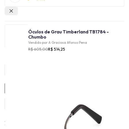
Outras lojas
Óculos de Grau Timberland TB1784 -
Chumbo
Vendido por
A Graciosa Afonso Pena
R$ 605,00
R$ 514,25
Provador Virtual
INDISPONÍVEL
A história da Timberland Eyewear está ligada à marca
Timberland, que foi fundada em 1952 por Nathan Swartz, em