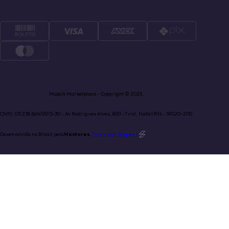
Mozaik Marketplace - Copyright © 2025.
CNPJ: 03.238.864/0015-30 - Av Rodrigues Alves, 800 -Tirol, Natal/RN - 59020-200
Desenvolvido no Brasil pela
Mentores.
Tecnologia
Super 1
.