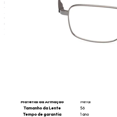
Massachusetts. A Timberland é uma empresa global que fabrica e
vende produtos para atividades ao ar livre e uso casual. Os
óculos Timberland são projetados para um estilo de vida ativo e
feitos com materiais leves. A maioria dos óculos contém pelo
menos 35% de conteúdo de base biológica, por isso são modelos
que são pensados para quem valoriza a conexão com a natureza
e a sustentabilidade.
Informações técnicas
Altura da Lente
38
Comprimento da Haste
145
Cor da Armação
Chumbo
Formato da Armação
Retangular
Gênero
Masculino
Tamanho da Ponte
18
Material da Armação
Metal
Tamanho da Lente
56
Tempo de garantia
1 ano