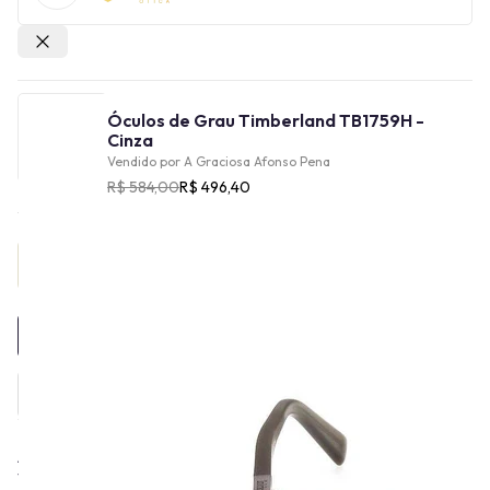
Outras lojas
Óculos de Grau Timberland TB1759H -
Cinza
Vendido por
A Graciosa Afonso Pena
R$ 584,00
R$ 496,40
Provador Virtual
INDISPONÍVEL
A história da Timberland Eyewear está ligada à marca
Timberland, que foi fundada em 1952 por Nathan Swartz, em