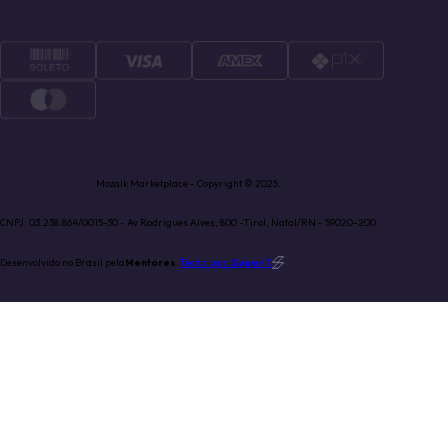
Mozaik Marketplace - Copyright © 2025.
CNPJ: 03.238.864/0015-30 - Av Rodrigues Alves, 800 -Tirol, Natal/RN - 59020-200
Desenvolvido no Brasil pela
Mentores.
Tecnologia
Super 1
.