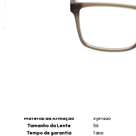
Massachusetts. A Timberland é uma empresa global que fabrica e
vende produtos para atividades ao ar livre e uso casual. Os
óculos Timberland são projetados para um estilo de vida ativo e
feitos com materiais leves. A maioria dos óculos contém pelo
menos 35% de conteúdo de base biológica, por isso são modelos
que são pensados para quem valoriza a conexão com a natureza
e a sustentabilidade.
Informações técnicas
Altura da Lente
40
Comprimento da Haste
150
Cor da Armação
Cinza
Formato da Armação
Retangular
Gênero
Masculino
Tamanho da Ponte
15
Material da Armação
Injetado
Tamanho da Lente
56
Tempo de garantia
1 ano