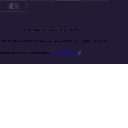
Mozaik Marketplace - Copyright © 2025.
CNPJ: 03.238.864/0015-30 - Av Rodrigues Alves, 800 -Tirol, Natal/RN - 59020-200
Desenvolvido no Brasil pela
Mentores.
Tecnologia
Super 1
.