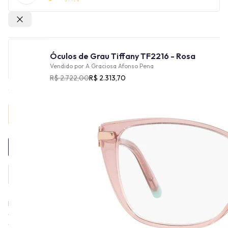
Outras lojas
Óculos de Grau Tiffany TF2216 - Rosa
Vendido por
A Graciosa Afonso Pena
R$ 2.722,00
R$ 2.313,70
Provador Virtual
INDISPONÍVEL
Fundada na cidade de Nova York em 1837, a Tiffany & Co. é uma
das principais joalherias de luxo do mundo, com uma rica herança
de arte visionária e habilidade artesanal inovadora. Os óculos da