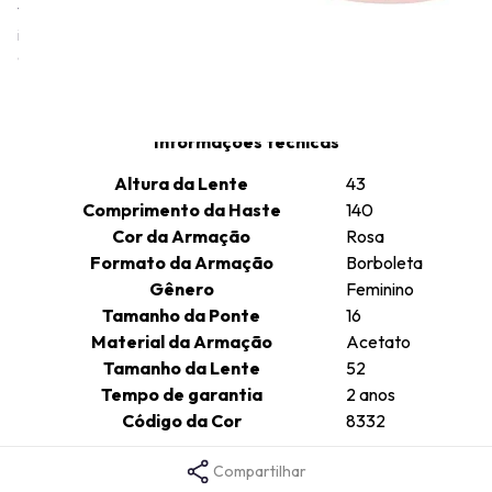
Tiffany & Co. representam o compromisso da marca com designs
inovadores e maestria artesanal, expressos em uma variedade
de óculos de sol contemporâneos e estilos ópticos.
Informações técnicas
Altura da Lente
43
Comprimento da Haste
140
Cor da Armação
Rosa
Formato da Armação
Borboleta
Gênero
Feminino
Tamanho da Ponte
16
Material da Armação
Acetato
Tamanho da Lente
52
Tempo de garantia
2 anos
Código da Cor
8332
Compartilhar