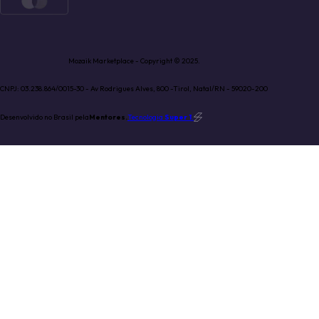
Mozaik Marketplace - Copyright © 2025.
CNPJ: 03.238.864/0015-30 - Av Rodrigues Alves, 800 -Tirol, Natal/RN - 59020-200
Desenvolvido no Brasil pela
Mentores.
Tecnologia
Super 1
.