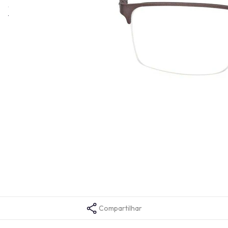
design moderno e inovador, com uma coleção que contempla
todos os estilos e do cuidado com a saúde visual.
Informações técnicas
Altura da Lente
37
Comprimento da Haste
145
Cor da Armação
Bronze
Formato da Armação
Retangular
Gênero
Masculino
Tamanho da Ponte
16
Material da Armação
Metal
Tamanho da Lente
55
Tempo de garantia
1 ano
Código da Cor
008
Compartilhar