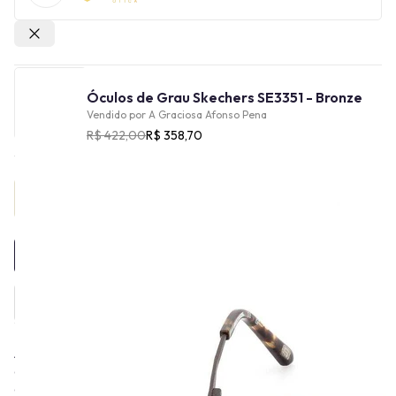
Outras lojas
Óculos de Grau Skechers SE3351 - Bronze
Vendido por
A Graciosa Afonso Pena
R$ 422,00
R$ 358,70
Provador Virtual
INDISPONÍVEL
A Skechers foi fundada em 1992, na Califórnia, Estados Unidos. A
empresa começou a investir em botas masculinas de cano longo
e tênis para skatistas. Os óculos Skechers são versáteis, com