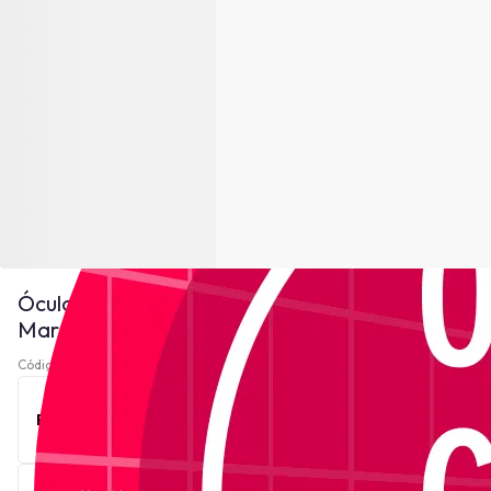
Óculos de Grau Roberto Cavalli VRC049 -
Marrom
Código 220287-
Ver descrição
Este produto está indisponível no momento.