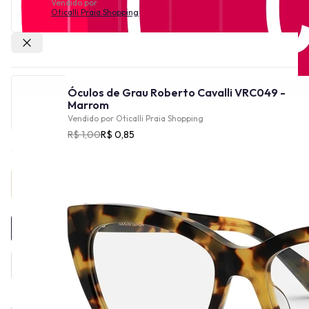
Vendido por
Oticalli Praia Shopping
Outras lojas
Óculos de Grau Roberto Cavalli VRC049 -
Marrom
Vendido por
Oticalli Praia Shopping
R$ 1,00
R$ 0,85
Provador Virtual
INDISPONÍVEL
A linha de óculos Roberto Cavalli tem uma história rica e ligada à