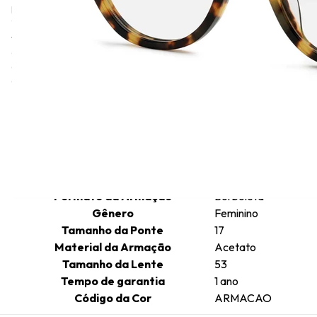
história da marca de moda italiana. A Roberto Cavalli, fundada em
1970, é conhecida pelas suas estampas de animais em couro e
tecidos, alta-costura, prêt-à-porter e acessórios, incluindo
óculos, relógios, sapatos, perfumes e joias. Os óculos de sol e de
grau Roberto Cavalli são conhecidos pela sua estética ousada e
glamourosa, e pela sua ligação ao estilo italiano e ao artesanato.
Informações técnicas
Comprimento da Haste
135
Cor da Armação
Marrom
Formato da Armação
Borboleta
Gênero
Feminino
Tamanho da Ponte
17
Material da Armação
Acetato
Tamanho da Lente
53
Tempo de garantia
1 ano
Código da Cor
ARMACAO