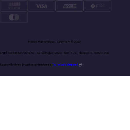
Mozaik Marketplace - Copyright © 2025.
CNPJ: 03.238.864/0015-30 - Av Rodrigues Alves, 800 -Tirol, Natal/RN - 59020-200
Desenvolvido no Brasil pela
Mentores.
Tecnologia
Super 1
.