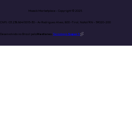
Mozaik Marketplace - Copyright © 2025.
CNPJ: 03.238.864/0015-30 - Av Rodrigues Alves, 800 -Tirol, Natal/RN - 59020-200
Desenvolvido no Brasil pela
Mentores.
Tecnologia
Super 1
.