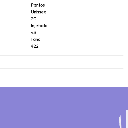
Pantos
Unissex
20
Injetado
43
1 ano
422