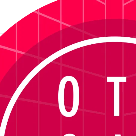
 NIKE7280 - Azul
Ver descrição
sponível no momento.