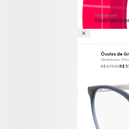
Vendido por
Oticalli Praia Shop
Outras lojas
Vendido por
Otica
R$ 679,00
R$ 5