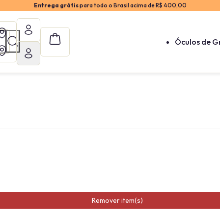
Entrega grátis
para todo o Brasil acima de R$ 400,00
Óculos de G
Remover item(s)