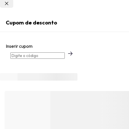
Não sei meu CEP
Entrar
Cupom de desconto
Criar Conta
Inserir cupom
Esqueci minha senha
Acessar com senha temporária