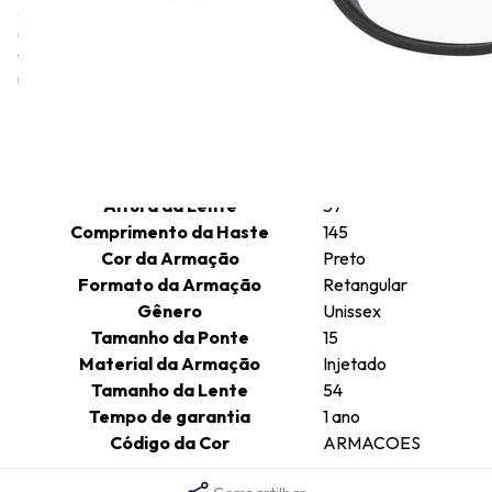
em insights de atletas e inovações revolucionárias, estão para
ultrapassar limites nas coleções, trazendo óculos que ajudam
você a se movimentar, ter o melhor desempenho e viver o seu
melhor.
Informações técnicas
Altura da Lente
37
Comprimento da Haste
145
Cor da Armação
Preto
Formato da Armação
Retangular
Gênero
Unissex
Tamanho da Ponte
15
Material da Armação
Injetado
Tamanho da Lente
54
Tempo de garantia
1 ano
Código da Cor
ARMACOES