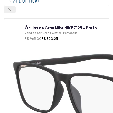
Outras lojas
Óculos de Grau Nike NIKE7125 - Preto
Vendido por
Grand Optical Petrópolis
R$ 965,00
R$ 820,25
Provador Virtual
INDISPONÍVEL
A Nike Vision acredita que se você tem um corpo, você é um
atleta. É por isso que a missão é levar inspiração e inovação a
todos os atletas do mundo. Com produtos projetados com base