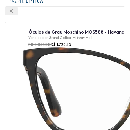
Outras lojas
Óculos de Grau Moschino MOS588 - Havana
Vendido por
Grand Optical Midway Mall
R$ 2.031,00
R$ 1.726,35
Provador Virtual
INDISPONÍVEL
A Moschino, conhecida pela sua linha de óculos, foi fundada em
1983 por Franco Moschino, um estilista italiano. A marca
rapidamente se destacou pela sua abordagem irreverente e