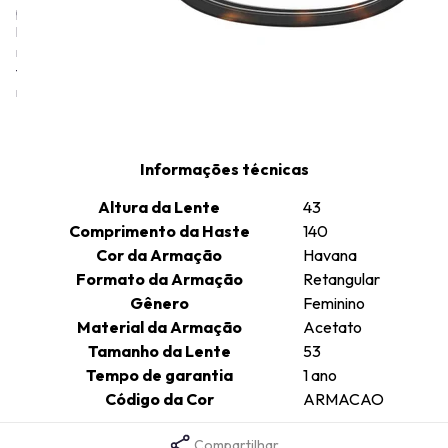
provocativa na moda, desafiando as convenções tradicionais. A
linha de óculos Moschino, assim como as roupas e acessórios da
marca, também incorpora este estilo irreverente e humorado,
frequentemente com detalhes como o famoso urso Ted da
marca.
Informações técnicas
Altura da Lente
43
Comprimento da Haste
140
Cor da Armação
Havana
Formato da Armação
Retangular
Gênero
Feminino
Material da Armação
Acetato
Tamanho da Lente
53
Tempo de garantia
1 ano
Código da Cor
ARMACAO
Compartilhar