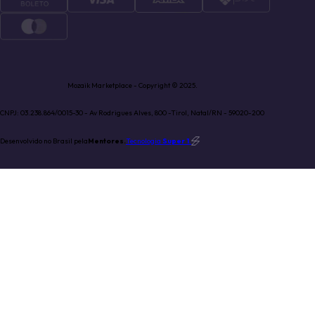
Mozaik Marketplace - Copyright © 2025.
CNPJ: 03.238.864/0015-30 - Av Rodrigues Alves, 800 -Tirol, Natal/RN - 59020-200
Desenvolvido no Brasil pela
Mentores.
Tecnologia
Super 1
.