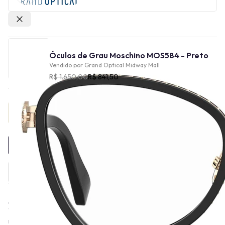
Outras lojas
Óculos de Grau Moschino MOS584 - Preto
Vendido por
Grand Optical Midway Mall
R$ 1.650,00
R$ 841,50
Provador Virtual
INDISPONÍVEL
A Moschino, conhecida pela sua linha de óculos, foi fundada em
1983 por Franco Moschino, um estilista italiano. A marca
rapidamente se destacou pela sua abordagem irreverente e