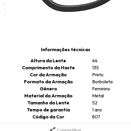
provocativa na moda, desafiando as convenções tradicionais. A
linha de óculos Moschino, assim como as roupas e acessórios da
marca, também incorpora este estilo irreverente e humorado,
frequentemente com detalhes como o famoso urso Ted da
marca.
Informações técnicas
Altura da Lente
44
Comprimento da Haste
135
Cor da Armação
Preto
Formato da Armação
Borboleta
Gênero
Feminino
Material da Armação
Metal
Tamanho da Lente
52
Tempo de garantia
1 ano
Código da Cor
807
Compartilhar