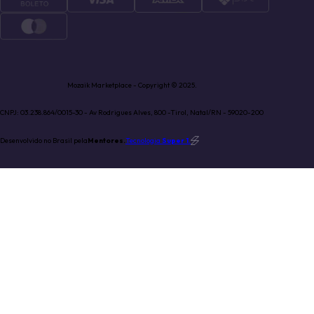
Mozaik Marketplace - Copyright © 2025.
CNPJ: 03.238.864/0015-30 - Av Rodrigues Alves, 800 -Tirol, Natal/RN - 59020-200
Desenvolvido no Brasil pela
Mentores.
Tecnologia
Super 1
.