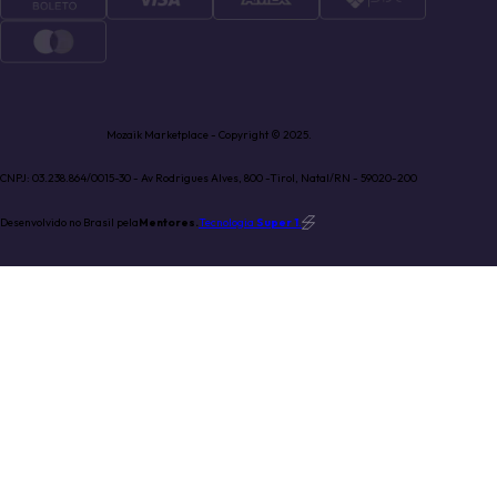
Mozaik Marketplace - Copyright © 2025.
CNPJ: 03.238.864/0015-30 - Av Rodrigues Alves, 800 -Tirol, Natal/RN - 59020-200
Desenvolvido no Brasil pela
Mentores.
Tecnologia
Super 1
.