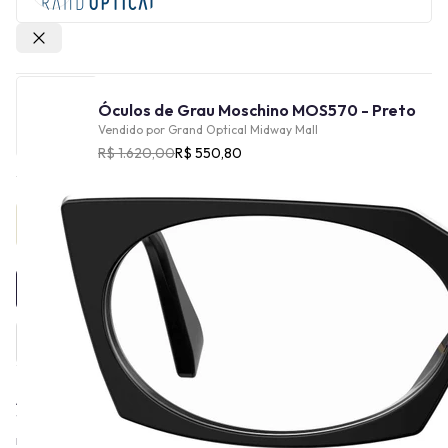
Outras lojas
Óculos de Grau Moschino MOS570 - Preto
Vendido por
Grand Optical Midway Mall
R$ 1.620,00
R$ 550,80
Provador Virtual
INDISPONÍVEL
A Moschino, conhecida pela sua linha de óculos, foi fundada em
1983 por Franco Moschino, um estilista italiano. A marca
rapidamente se destacou pela sua abordagem irreverente e