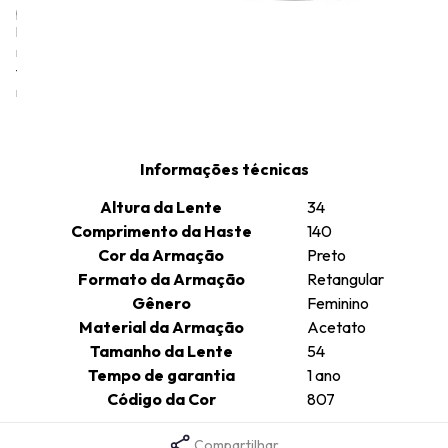
provocativa na moda, desafiando as convenções tradicionais. A
linha de óculos Moschino, assim como as roupas e acessórios da
marca, também incorpora este estilo irreverente e humorado,
frequentemente com detalhes como o famoso urso Ted da
marca.
Informações técnicas
Altura da Lente
34
Comprimento da Haste
140
Cor da Armação
Preto
Formato da Armação
Retangular
Gênero
Feminino
Material da Armação
Acetato
Tamanho da Lente
54
Tempo de garantia
1 ano
Código da Cor
807
Compartilhar