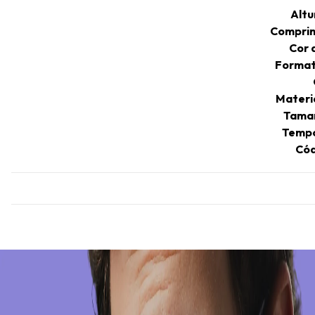
Altu
Comprim
Cor 
Format
Materi
Taman
Tempo
Cód