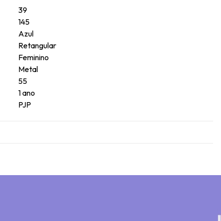
39
145
Azul
Retangular
Feminino
Metal
55
1 ano
PJP