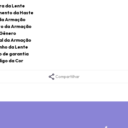
ra da Lente
ento da Haste
da Armação
o da Armação
Gênero
al da Armação
ho da Lente
 de garantia
igo da Cor
Compartilhar