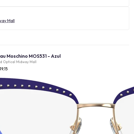
way Mall
Óculos de Grau Moschino MOS531 - Azul
d Optical Midway Mall
39,15