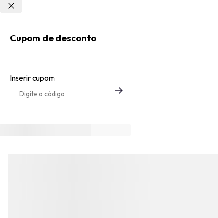
Não sei meu CEP
Entrar
Cupom de desconto
Criar Conta
Inserir cupom
Esqueci minha senha
Acessar com senha temporária