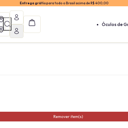
Entrega grátis
para todo o Brasil acima de R$ 400,00
Óculos de G
Remover item(s)