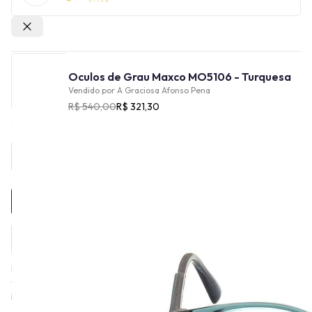
Outras lojas
Oculos de Grau Maxco MO5106 - Turquesa
Vendido por
A Graciosa Afonso Pena
R$ 540,00
R$ 321,30
Provador Virtual
INDISPONÍVEL
De origem italiana, a Max&Co foi fundada em 1986 como uma
vertente mais contemporânea da Max Mara. Sua criação foi
baseada no conceito de acompanhar as mudanças da sociedade
e as tendências da moda, com uma identidade mais jovem e