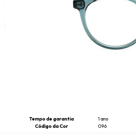
moderna. Max&Co é destinada a mulheres com um estilo mais
descontraído. O objetivo da linha é se aproximar da moda
transversal, entender a realidade e o cotidiano das pessoas e
produzir itens mais práticos, fáceis de usar e de combinar com
outras peças do dia a dia.
Informações técnicas
Altura da Lente
43
Comprimento da Haste
140
Cor da Armação
Turquesa
Formato da Armação
Redondo
Gênero
Feminino
Tamanho da Ponte
17
Material da Armação
Injetado
Tamanho da Lente
49
Tempo de garantia
1 ano
Código da Cor
096