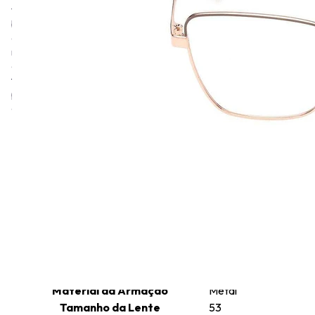
vertente mais contemporânea da Max Mara. Sua criação foi
baseada no conceito de acompanhar as mudanças da sociedade
e as tendências da moda, com uma identidade mais jovem e
moderna. Max&Co é destinada a mulheres com um estilo mais
descontraído. O objetivo da linha é se aproximar da moda
transversal, entender a realidade e o cotidiano das pessoas e
produzir itens mais práticos, fáceis de usar e de combinar com
outras peças do dia a dia.
Informações técnicas
Altura da Lente
40
Comprimento da Haste
140
Cor da Armação
Ouro rosado
Formato da Armação
Borboleta
Gênero
Feminino
Tamanho da Ponte
16
Material da Armação
Metal
Tamanho da Lente
53