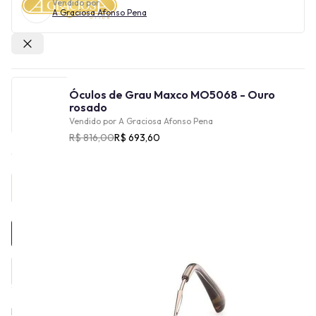
Vendido por
A Graciosa Afonso Pena
Outras lojas
Óculos de Grau Maxco MO5068 - Ouro
rosado
Vendido por
A Graciosa Afonso Pena
R$ 816,00
R$ 693,60
Provador Virtual
INDISPONÍVEL
De origem italiana, a Max&Co foi fundada em 1986 como uma