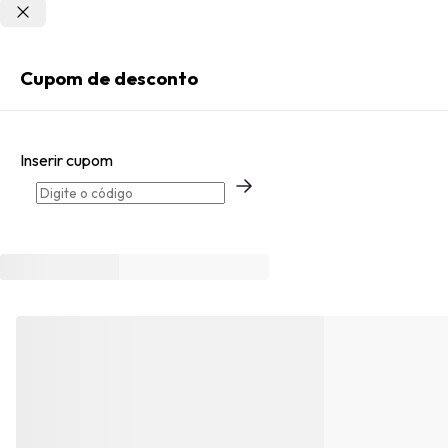
Não sei meu CEP
Entrar
Cupom de desconto
Criar Conta
Inserir cupom
Esqueci minha senha
Acessar com senha temporária