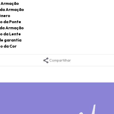
a Armação
 da Armação
ênero
o da Ponte
 da Armação
o da Lente
e garantia
o da Cor
Compartilhar