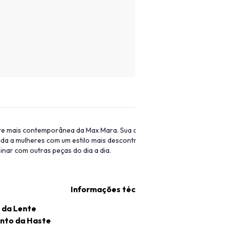
nte mais contemporânea da Max Mara. Sua criação foi baseada no conc
 a mulheres com um estilo mais descontraído. O objetivo da linha é se
inar com outras peças do dia a dia.
Informações técnicas
 da Lente
nto da Haste