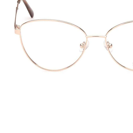
eito de acompanhar as mudanças da sociedade e as tendências da
 aproximar da moda transversal, entender a realidade e o cotidiano
45
140