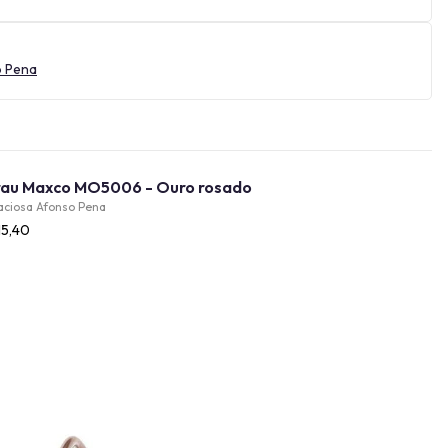
o Pena
Óculos de Grau Maxco MO5006 - Ouro rosado
aciosa Afonso Pena
15,40
Provador Virtual
INDISPONÍVEL