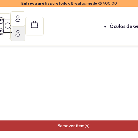
Entrega grátis
para todo o Brasil acima de R$ 400,00
Óculos de G
Remover item(s)